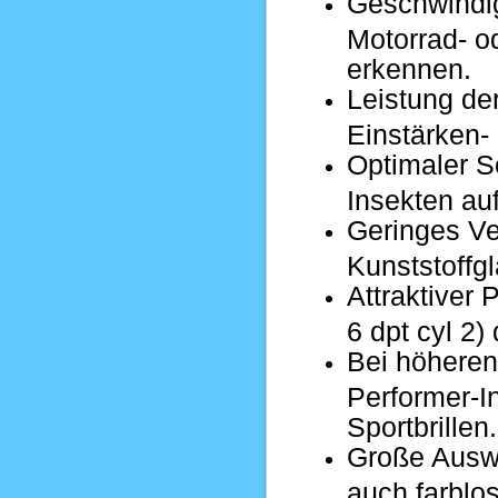
Geschwindig
Motorrad- o
erkennen.
Leistung de
Einstärken- 
Optimaler S
Insekten au
Geringes Ve
Kunststoffgl
Attraktiver 
6 dpt cyl 2)
Bei höheren
Performer-I
Sportbrillen.
Große Auswa
auch farblos